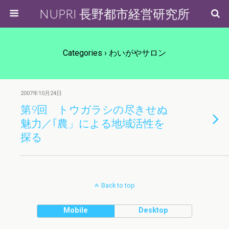
NUPRI 長野都市経営研究所
Categories ›
わいがやサロン
2007年10月24日
第9回 トウガラシの尽きせぬ
魅力／｢農」による地域活性を
探る
Back to top
Mobile
Desktop